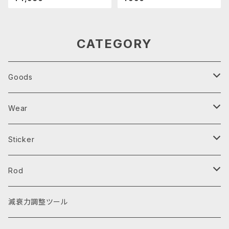
CATEGORY
Goods
Parts Tray
Wear
芳香剤
エプロン
Sticker
キーホルダー・キーケース
レインウェア
ステッカー
Rod
スマホ用品
Tシャツ
ワッペン
タイロッド
減衰力調整ツール