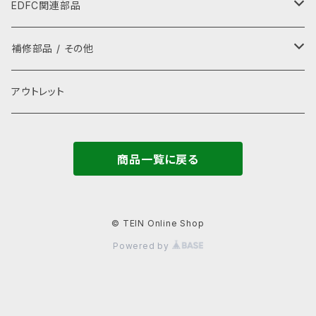
レイングッズ
パーカー
ラテラルロッド
EDFC関連部品
ぬいぐるみ
グローブ
GPSキット
補修部品 / その他
ストラップ
キャップ・ハット
シグナルコンバーター
補修部品
アウトレット
タオル
ネックカバー・アームカバー
モーター
ゴムキャップ(ADDキャップ)
商品一覧に戻る
バッグ
電源ケーブル
ラストプルーフ
ステーショナリー
ケーブル
レンチ
© TEIN Online Shop
Powered by
カタログ
関連部品
取扱い説明書
カレンダー