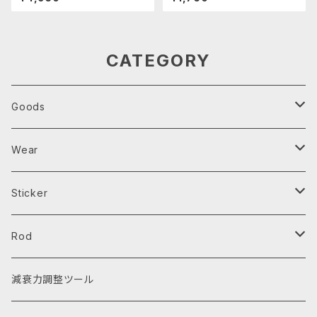
CATEGORY
Goods
Parts Tray
Wear
芳香剤
エプロン
Sticker
キーホルダー・キーケース
レインウェア
ステッカー
Rod
スマホ用品
Tシャツ
ワッペン
タイロッド
減衰力調整ツール