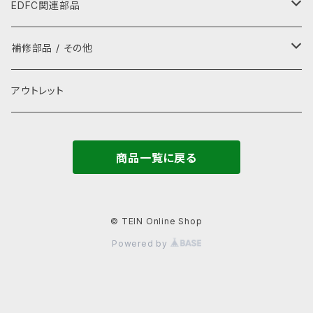
レイングッズ
パーカー
ラテラルロッド
EDFC関連部品
ぬいぐるみ
グローブ
GPSキット
補修部品 / その他
ストラップ
キャップ・ハット
シグナルコンバーター
補修部品
アウトレット
タオル
ネックカバー・アームカバー
モーター
ゴムキャップ(ADDキャップ)
商品一覧に戻る
バッグ
電源ケーブル
ラストプルーフ
ステーショナリー
ケーブル
レンチ
© TEIN Online Shop
Powered by
カタログ
関連部品
取扱い説明書
カレンダー