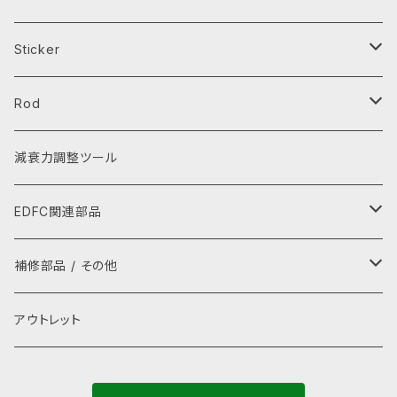
芳香剤
エプロン
Sticker
キーホルダー・キーケース
レインウェア
ステッカー
Rod
スマホ用品
Tシャツ
ワッペン
タイロッド
減衰力調整ツール
レイングッズ
パーカー
ラテラルロッド
EDFC関連部品
ぬいぐるみ
グローブ
GPSキット
補修部品 / その他
ストラップ
キャップ・ハット
シグナルコンバーター
補修部品
アウトレット
タオル
ネックカバー・アームカバー
モーター
ゴムキャップ(ADDキャップ)