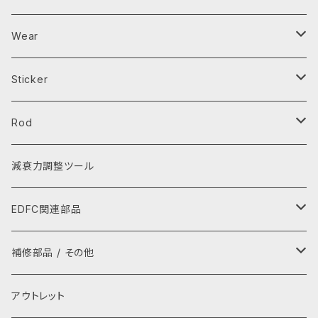
Parts Tray
Wear
芳香剤
エプロン
Sticker
キーホルダー・キーケース
レインウェア
ステッカー
Rod
スマホ用品
Tシャツ
ワッペン
タイロッド
減衰力調整ツール
レイングッズ
パーカー
ラテラルロッド
EDFC関連部品
ぬいぐるみ
グローブ
GPSキット
補修部品 / その他
ストラップ
キャップ・ハット
シグナルコンバーター
補修部品
アウトレット