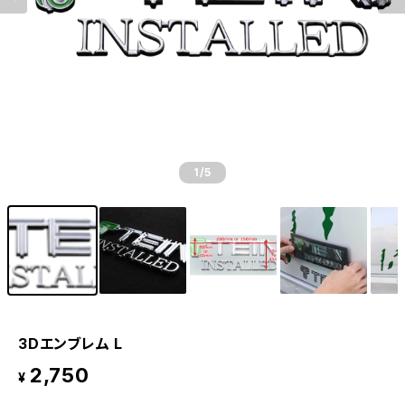
1
/5
3Dエンブレム L
2,750
¥