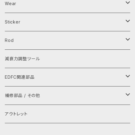
Parts Tray
Wear
芳香剤
エプロン
Sticker
キーホルダー・キーケース
レインウェア
ステッカー
Rod
スマホ用品
Tシャツ
ワッペン
タイロッド
減衰力調整ツール
レイングッズ
パーカー
ラテラルロッド
EDFC関連部品
ぬいぐるみ
グローブ
GPSキット
補修部品 / その他
ストラップ
キャップ・ハット
シグナルコンバーター
補修部品
アウトレット
タオル
ネックカバー・アームカバー
モーター
ゴムキャップ(ADDキャップ)