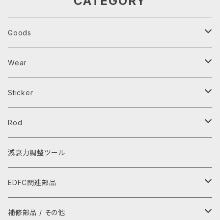
CATEGORY
Goods
Parts Tray
Wear
芳香剤
エプロン
Sticker
キーホルダー・キーケース
レインウェア
ステッカー
Rod
スマホ用品
Tシャツ
ワッペン
タイロッド
減衰力調整ツール
レイングッズ
パーカー
ラテラルロッド
EDFC関連部品
ぬいぐるみ
グローブ
GPSキット
補修部品 / その他