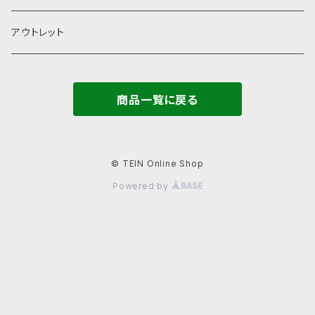
ストラップ
キャップ・ハット
シグナルコンバーター
補修部品
アウトレット
タオル
ネックカバー・アームカバー
モーター
ゴムキャップ(ADDキャップ)
商品一覧に戻る
バッグ
電源ケーブル
ラストプルーフ
ステーショナリー
ケーブル
レンチ
© TEIN Online Shop
Powered by
カタログ
関連部品
取扱い説明書
カレンダー
その他