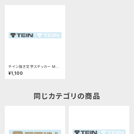
テイン抜き文字ステッカー Mサ
イズ
¥1,100
同じカテゴリの商品