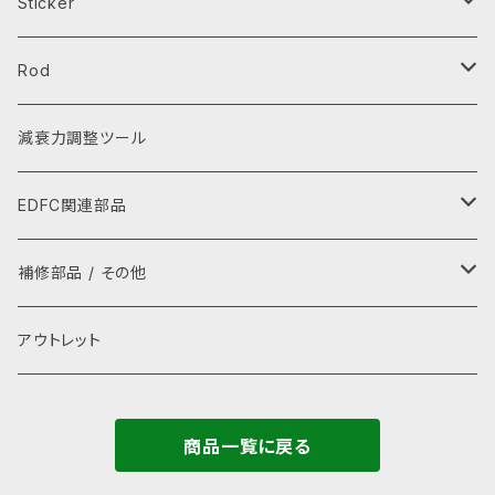
芳香剤
エプロン
Sticker
キーホルダー・キーケース
レインウェア
ステッカー
Rod
スマホ用品
Tシャツ
ワッペン
タイロッド
減衰力調整ツール
レイングッズ
パーカー
ラテラルロッド
EDFC関連部品
ぬいぐるみ
グローブ
GPSキット
補修部品 / その他
ストラップ
キャップ・ハット
シグナルコンバーター
補修部品
アウトレット
タオル
ネックカバー・アームカバー
モーター
ゴムキャップ(ADDキャップ)
商品一覧に戻る
バッグ
電源ケーブル
ラストプルーフ