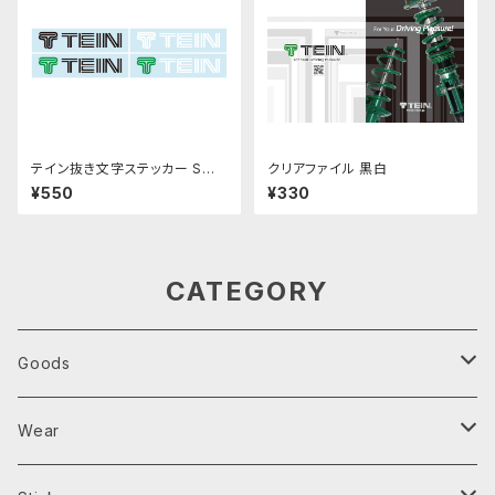
テイン抜き文字ステッカー Sサ
クリアファイル 黒白
イズ
¥550
¥330
CATEGORY
Goods
Parts Tray
Wear