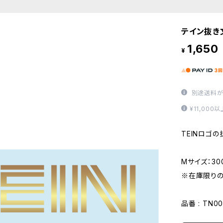
テイン抜き
1,650
¥
別途送料が
¥11,00
TEINロゴ
Mサイズ：30
※在庫限り
品番 : TN00