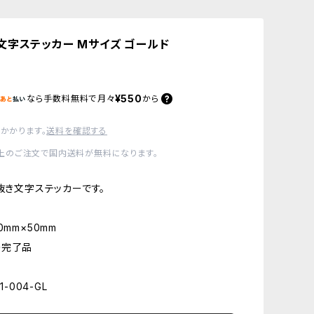
文字ステッカー Mサイズ ゴールド
¥550
なら
手数料無料で
月々
から
かかります。
送料を確認する
0以上のご注文で国内送料が無料になります。
の抜き文字ステッカーです。
0mm×50mm
の完了品
1-004-GL