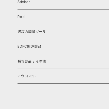
芳香剤
エプロン
Sticker
キーホルダー・キーケース
レインウェア
ステッカー
Rod
スマホ用品
Tシャツ
ワッペン
タイロッド
減衰力調整ツール
レイングッズ
パーカー
ラテラルロッド
EDFC関連部品
ぬいぐるみ
グローブ
GPSキット
補修部品 / その他
ストラップ
キャップ・ハット
シグナルコンバーター
補修部品
アウトレット
タオル
ネックカバー・アームカバー
モーター
ゴムキャップ(ADDキャップ)
バッグ
電源ケーブル
ラストプルーフ