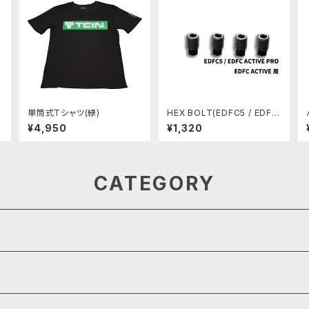
単筒式Tシャツ(緑)
HEX BOLT(EDFC5 / EDFC
ACTIVE PRO / EDFC ACTI
¥4,950
¥1,320
VE用)
CATEGORY